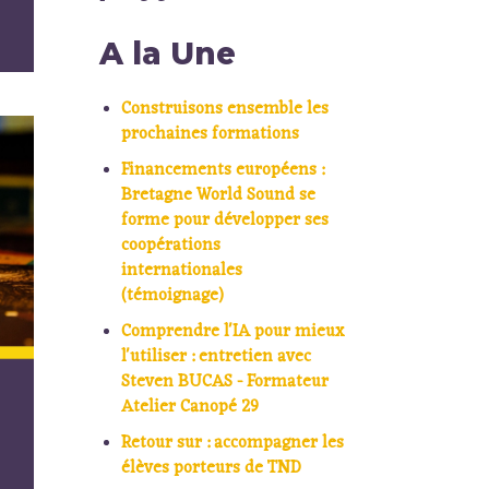
DU 30/09/2026 AU 02/10/2026
/
A la Une
LE CHAMP COMMUN
Explorer les musiques des
Construisons ensemble les
Balkans pour enrichir sa
prochaines formations
pratique pédagogique
Financements européens :
DU 08/10/2026 AU 09/10/2026
/
Bretagne World Sound se
THÉÂTRE MUNICIPAL QUAI DES
RÊVES - ESPACE DUNCAN
forme pour développer ses
coopérations
Évaluer dans les situations
internationales
collectives d'apprentissage
(témoignage)
DU 12/10/2026 AU 13/10/2026
/ LE
Comprendre l'IA pour mieux
PATIO
l'utiliser : entretien avec
Steven BUCAS - Formateur
Voir toutes les
Atelier Canopé 29
formations
Retour sur : accompagner les
élèves porteurs de TND